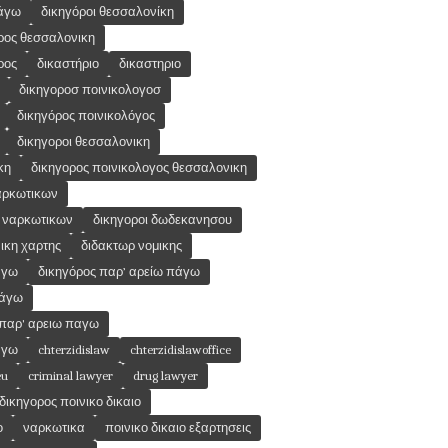
πάγω
δικηγόροι θεσσαλονίκη
ορος θεσσαλονικη
ρος
δικαστήριο
δικαστηριο
δικηγοροσ ποινικολογοσ
δικηγόρος ποινικολόγος
δικηγοροι θεσσαλονικη
κη
δικηγορος ποινικολογος θεσσαλονικη
ναρκωτικων
η ναρκωτικων
δικηγοροι δωδεκανησου
ικη χαρτης
διδακτωρ νομικης
αγω
δικηγόρος παρ’ αρείω πάγω
πάγω
 παρ' αρειω παγω
αγω
chterzidislaw
chterzidislawoffice
eu
criminal lawyer
drug lawyer
δικηγορος ποινικο δικαιο
ο
ναρκωτικα
ποινικο δικαιο εξαρτησεις