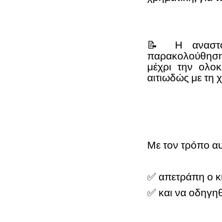
📝 Η αναστο
παρακολούθηση
μέχρι την ολο
αιτιωδώς με τη
Με τον τρόπο αυ
✅ απετράπη ο κ
✅ και να οδηγηθ