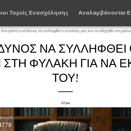
ιοι Τομείς Ενασχόλησης
Αναλαμβάνονται 
Απετράπη ο κίνδυνος να συλληφθεί ο εντολέας μας και να οδηγηθεί στη φυλακή
ΔΥΝΟΣ ΝΑ ΣΥΛΛΗΦΘΕΊ
 ΣΤΗ ΦΥΛΑΚΉ ΓΙΑ ΝΑ Ε
ΤΟΥ!
03
Jun