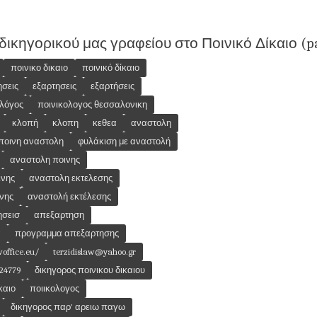
 δικηγορικού μας γραφείου στο Ποινικό Δίκαιο (pa
ποινικο δικαιο
ποινικό δίκαιο
ησεις
εξαρτησεις
εξαρτήσεις
ολόγος
ποινικολογος θεσσαλονικη
κλοπή
κλοπη
κεθεα
αναστολη
 ποινη αναστολη
φυλάκιση με αναστολή
αναστολη ποινης
ινης
αναστολη εκτελεσης
νης
αναστολή εκτέλεσης
ησεισ
απεξαρτηση
α
προγραμμα απεξαρτησης
office.eu/
terzidislaw@yahoo.gr
24779
δικηγορος ποινικου δικαιου
καιο
ποιικολογος
δικηγορος παρ' αρειω παγω