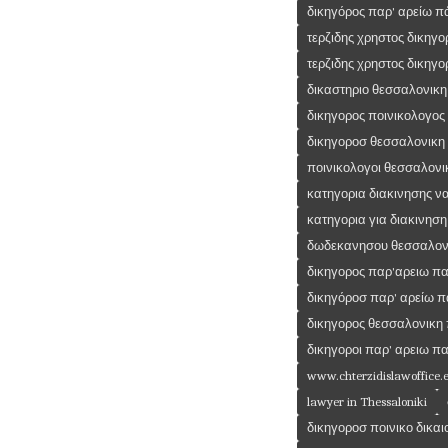
δικηγόρος παρ' αρείω 
τερζιδης χρηστος δικηγ
τερζιδης χρηστος δικηγο
δικαστηριο θεσσαλονικη
δικηγορος ποινικολογος
δικηγοροσ θεσσαλονικη
ποινικολογοι θεσσαλονι
κατηγορια διακινησης 
κατηγορια για διακινησ
δωδεκανησου θεσσαλον
δικηγορος παρ'αρειω π
δικηγόροσ παρ' αρείω 
δικηγορος θεσσαλονικη
δικηγοροι παρ' αρειω π
www.chterzidislawoffice.
lawyer in Thessaloniki
δικηγοροσ ποινικο δικαι