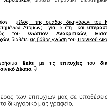
ων ναρκωτικών,
διαθέτει σημαντική δικαστηρια
ελέσει
μέλος της ομάδας δικηγόρων του
αρτημένων Ατόμων)
για 15 έτη
και
υπερασ
νούς
του
ενώπιον Ανακριτικών
,
Εισ
χών
, διαθέτει
εις βάθος γνώση
του
Ποινικού Δικ
χρήσιμα
links
με τις
επιτυχίες
του
δι
οινικό
Δίκαιο
. 👇
μέρος των επιτυχιών μας σε υποθέσει
το δικηγορικό μας γραφείο.