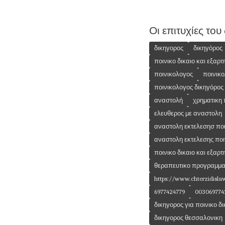
Οι επιτυχίες του
δικηγορος
δικηγόρος
ποινικο δικαιο και εξαρτ
ποινικολογος
ποινικ
ποινικολογος δικηγόρος
αναστολή
χρηματικη
ελευθερος με αναστολη
αναστολη εκτελεσησ πο
αναστολη εκτελεσης ποι
ποινικο δικαιο και εξαρτ
θεραπευτικο προγραμμ
https://www.chterzidislaw
6977424779
003069774
δικηγορος για ποινικο δι
δικηγορος θεσσαλονικη