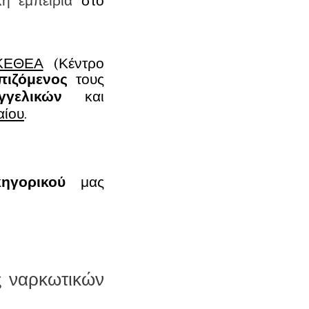
κή εμπειρία
στο
 ΚΕΘΕΑ
(Κέντρο
πιζόμενος
τους
αγγελικών
και
αίου
.
κηγορικού
μας
ς ναρκωτικών