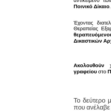
αντικείμενο τ
Ποινικό Δίκαιο
.
Έχοντας διατ
Θεραπείας Εξ
θεραπευόμε
Δικαστικών
Αρ
Ακολουθούν
γραφείου
στο
Π
Το δεύτερο 
που ανέλαβε 