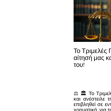
Το Τριμελές 
αίτησή μας κ
του!
⚖️ 🏛️ Το Τριμε
και ανέστειλε 
επιβληθεί σε ε
χρηματική, για 