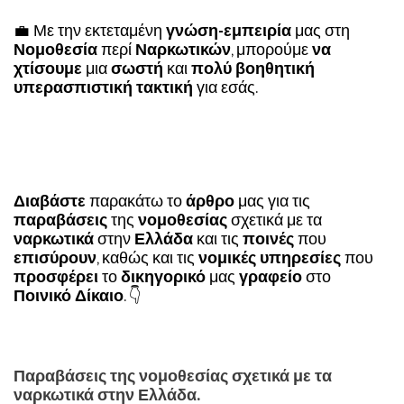
💼 Με την εκτεταμένη
γνώση-εμπειρία
μας στη
Νομοθεσία
περί
Ναρκωτικών
, μπορούμε
να
χτίσουμε
μια
σωστή
και
πολύ βοηθητική
υπερασπιστική τακτική
για εσάς.
Διαβάστε
παρακάτω το
άρθρο
μας για τις
παραβάσεις
της
νομοθεσίας
σχετικά με τα
ναρκωτικά
στην
Ελλάδα
και τις
ποινές
που
επισύρουν
, καθώς και τις
νομικές υπηρεσίες
που
προσφέρει
το
δικηγορικό
μας
γραφείο
στο
Ποινικό Δίκαιο
. 👇
Παραβάσεις της νομοθεσίας σχετικά με τα
ναρκωτικά στην Ελλάδα.