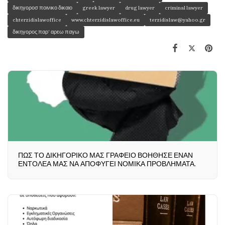
δικηγοροσ ποινικο δικαιο
greek lawyer
drug lawyer
criminal lawyer
chterzidislawoffice
www.chterzidislawoffice.eu
terzidislaw@yahoo.gr
δικηγορος παρ' αρεω παγω
ΠΩΣ ΤΟ ΔΙΚΗΓΟΡΙΚΟ ΜΑΣ ΓΡΑΦΕΙΟ ΒΟΗΘΗΣΕ ΕΝΑΝ
ΕΝΤΟΛΕΑ ΜΑΣ ΝΑ ΑΠΟΦΥΓΕΙ ΝΟΜΙΚΑ ΠΡΟΒΛΗΜΑΤΑ.