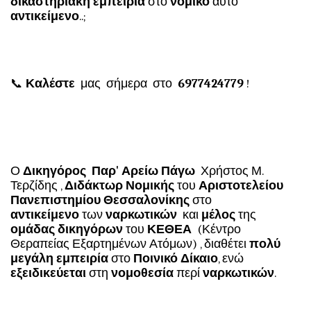
δικαστηριακή εμπειρία
στο
νομικό
αυτό
αντικείμενο
..;
📞
Καλέστε
μας σήμερα στο
6977424779
!
Ο
Δικηγόρος Παρ' Αρείω Πάγω
Χρήστος Μ.
Τερζίδης ,
Διδάκτωρ Νομικής
του
Αριστοτελείου
Πανεπιστημίου Θεσσαλονίκης
στο
αντικείμενο
των
ναρκωτικών
και
μέλος
της
ομάδας
δικηγόρων
του
ΚΕΘΕΑ
(Κέντρο
Θεραπείας Εξαρτημένων Ατόμων) , διαθέτει
πολύ
μεγάλη εμπειρία
στο
Ποινικό Δίκαιο
, ενώ
εξειδικεύεται
στη
νομοθεσία
περί
ναρκωτικών
.