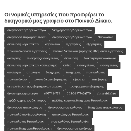
Οι νομικές υπηρεσίες που προσφέρει το
δικηγορικό μας γραφείο στο Ποινικό Δίκαιο.
δικηγόροι παρ' αρείω πάγω
δικηγόροσ παρ' αρείω πάγω
δικηγοροσ παρ’αρειω παγω
δικηγόρος παρ' αρείω πάγω
Ναρκωτικα
διακινηση ναρκωτικων
ναρκωτικά
εξαρτησεις
εξαρτήσεις
ποινικο δικαιο και εξαρτησεις
ποινικο δικαιο και εξαρτησεις.εθισμοι και εξαρτησεις
ανακριτης
ανακριτης εισαγγελεας
διακινηση
διακίνηση ναρκωτικών
διακινηση ναρκωτικων κακουργημα
κεθεα
εισαγγελέας
εισαγγελεας
απολογία
απολογια
δικηγόρος
δικηγορος
ποινικολογος
ποινικο δικαιο
ποινικο δικαιο εξαρτησεις
εξαρτηση
απεξαρτηση
κεντρο θεραπειας εξαρτημενων ατομων
προγραμμα απεξαρτησης
δικαστηριακη εμπειρια
6977424779
00306977424779
chterzidislaw
τερζιδης χρηστος δικηγορος
τερζιδης χρηστος δικηγορος θεσσαλονικη
δικηγοροσ ποινικολογοσ
δικηγορος ποινικολογος
δικηγόρος ποινικολόγος
ποινικολόγοσ θεσσαλονίκη
ποινικολογοσ θεσσαλονικη
ποινικολογος θεσσαλονικη
ποινικολόγος θεσσαλονίκη
ποινικοι δικηγοροι θεσσαλονικη
δικηγορος ποινικο δικαιο