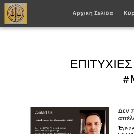
Αρχική Σελίδα
Κύρ
ΕΠΙΤΥΧΊΕΣ
#
Δεν 
απέλ
Έγιναν
ενώπιο