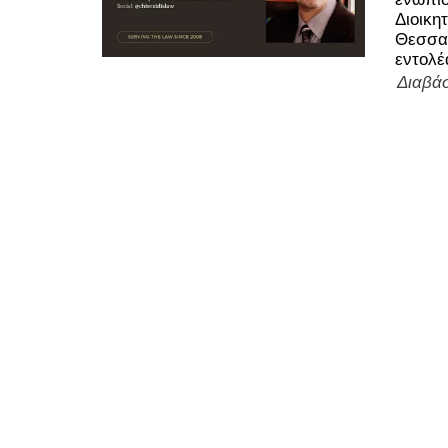
Διοικη
Θεσσαλ
εντολέ
Διαβάσ