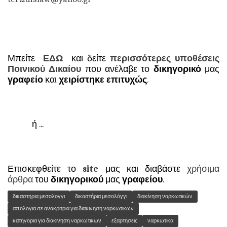
Μπείτε
ΕΔΩ
και δείτε
περισσότερες υποθέσεις
Ποινικού Δικαίου
που ανέλαβε το
δικηγορικό
μας
γραφείο
και
χειρίστηκε
επιτυχώς
.
ή ...
Επισκεφθείτε το
site
μας και διαβάστε
χρήσιμα
άρθρα
του
δικηγορικού
μας
γραφείου
.
δικαστηρια μεσολογγι
δικαστήρια μεσολόγγι
διακίνηση ναρκωτικών
απολογια σε ανακριτρια για διακινηση ναρκωτικων
κατηγορια για διακινηση ναρκωτικων
εξαρτησεις
ναρκωτικα