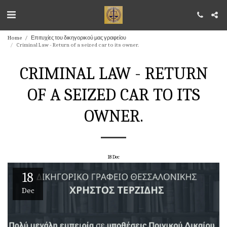
Home
Επιτυχίες του δικηγορικού μας γραφείου
Criminal Law - Return of a seized car to its owner.
CRIMINAL LAW - RETURN
OF A SEIZED CAR TO ITS
OWNER.
18
Dec
18
Dec