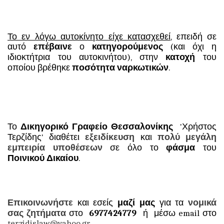
Το εν λόγω αυτοκίνητο είχε κατασχεθεί
, επειδή σε
αυτό
επέβαινε
ο
κατηγορούμενος
(και όχι η
ιδιοκτήτρια του αυτοκινήτου), στην
κατοχή
του
οποίου βρέθηκε
ποσότητα
ναρκωτικών
.
Το
Δικηγορικό Γραφείο Θεσσαλονίκης
'Χρήστος
Τερζίδης' διαθέτει
εξειδίκευση
και
πολύ μεγάλη
εμπειρία υποθέσεων
σε όλο το
φάσμα
του
Ποινικού Δικαίου
.
Επικοινωνήστε
και εσείς
μαζί μας
για τα
νομικά
σας ζητήματα
στο
6977424779
ή μέσω email στο
terzidislaw@yahoo.gr