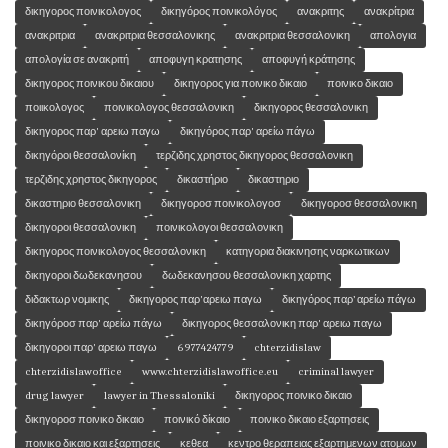
δικηγορος ποινικολογος
δικηγόρος ποινικολόγος
ανακριτης
ανακρίτρια
ανακριτρια
ανακριτρια θεσσαλονικης
ανακριτρια θεσσαλονικη
απολογια
απολογία σε ανακριτή
αποφυγη κρατησης
αποφυγή κράτησης
δικηγορος ποινικου δικαιου
δικηγορος για ποινικο δικαιο
ποινικο δικαιο
ποιικολογος
ποινικολογος θεσσαλονικη
δικηγορος θεσσαλονικη
δικηγορος παρ' αρειω παγω
δικηγόρος παρ' αρείω πάγω
δικηγόροι θεσσαλονίκη
τερζιδης χρηστος δικηγορος θεσσαλονικη
τερζιδης χρηστος δικηγορος
δικαστήριο
δικαστηριο
δικαστηριο θεσσαλονικη
δικηγοροσ ποινικολογοσ
δικηγοροσ θεσσαλονικη
δικηγοροι θεσσαλονικη
ποινικολογοι θεσσαλονικη
δικηγορος ποινικολογος θεσσαλονικη
κατηγορια διακινησης ναρκωτικων
δικηγοροι δωδεκανησου
δωδεκανησου θεσσαλονικη χαρτης
διδακτωρ νομικης
δικηγορος παρ'αρειω παγω
δικηγόρος παρ’ αρείω πάγω
δικηγόροσ παρ' αρείω πάγω
δικηγορος θεσσαλονικη παρ' αρειω παγω
δικηγοροι παρ' αρειω παγω
6977424779
chterzidislaw
chterzidislawoffice
www.chterzidislawoffice.eu
criminal lawyer
drug lawyer
lawyer in Thessaloniki
δικηγορος ποινικο δικαιο
δικηγοροσ ποινικο δικαιο
ποινικό δίκαιο
ποινικο δικαιο εξαρτησεις
ποινικο δικαιο και εξαρτησεις
κεθεα
κεντρο θεραπειας εξαρτημενων ατομων