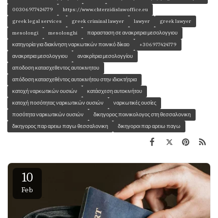
00306977424779
https://www.chterzidislawoffice.eu
greek legal services
greek criminal lawyer
lawyer
greek lawyer
mesolongi
mesolonghi
παρασταση σε ανακριτρια μεσολογγιου
κατηγορία για διακίνηση ναρκωτικών ποινικό δίκαο
+306977424779
ανακριτρια μεσολογγιου
ανακρίτρια μεσολογγίου
αποδοση κατασχεθεντος αυτοκινητου
απόδοση κατασχεθέντος αυτοκινήτου στην ιδιοκτήτρια
κατοχή ναρκωτικών ουσιών
κατάσχεση αυτοκινήτου
κατοχή ποσότητας ναρκωτικών ουσιών
ναρκωτικές ουσίες
ποσότητα ναρκωτικών ουσιών
δικηγορος ποινικολογος στη θεσσαλονικη
δικηγορος παρ αρειω παγω θεσσαλονικη
δικηγοροι παρ αρειω παγω
10
Feb