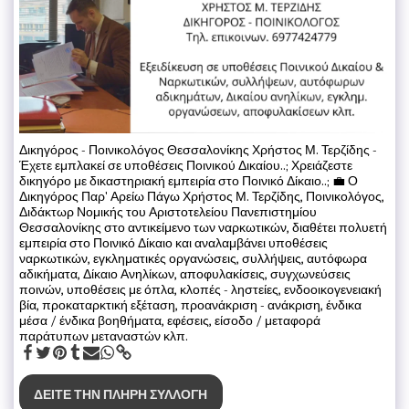
Δικηγόρος - Ποινικολόγος Θεσσαλονίκης Χρήστος Μ. Τερζίδης -
Έχετε εμπλακεί σε υποθέσεις Ποινικού Δικαίου..; Χρειάζεστε
δικηγόρο με δικαστηριακή εμπειρία στο Ποινικό Δίκαιο..; 💼 Ο
Δικηγόρος Παρ' Αρείω Πάγω Χρήστος Μ. Τερζίδης, Ποινικολόγος,
Διδάκτωρ Νομικής του Αριστοτελείου Πανεπιστημίου
Θεσσαλονίκης στο αντικείμενο των ναρκωτικών, διαθέτει πολυετή
εμπειρία στο Ποινικό Δίκαιο και αναλαμβάνει υποθέσεις
ναρκωτικών, εγκληματικές οργανώσεις, συλλήψεις, αυτόφωρα
αδικήματα, Δίκαιο Ανηλίκων, αποφυλακίσεις, συγχωνεύσεις
ποινών, υποθέσεις με όπλα, κλοπές - ληστείες, ενδοοικογενειακή
βία, προκαταρκτική εξέταση, προανάκριση - ανάκριση, ένδικα
μέσα / ένδικα βοηθήματα, εφέσεις, είσοδο / μεταφορά
παράτυπων μεταναστών κλπ.
ΔΕΊΤΕ ΤΗΝ ΠΛΉΡΗ ΣΥΛΛΟΓΉ