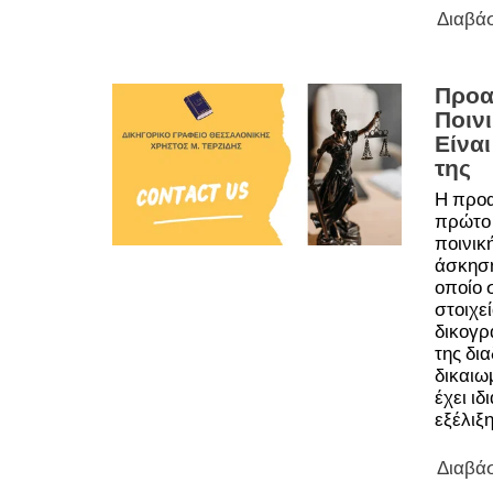
Διαβά
Προα
Ποινι
Είναι
της
Η προα
πρώτο 
ποινικ
άσκηση
οποίο 
στοιχε
δικογρ
της δι
δικαιω
έχει ιδ
εξέλιξ
Διαβά