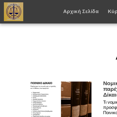
Αρχική Σελίδα
Κύρ
Νομι
παρέ
Δίκαι
Τι νομ
προσφέ
Ποινικο