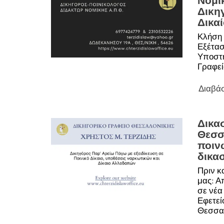
Νομι
Δικη
Δικα
Κλήση 
Εξέτασ
Υποστή
Γραφεί
Διαβά
Δικασ
Θεσσ
ποιν
δικασ
Πριν κ
μας: Α
σε νέα
Εφετεί
Θεσσα