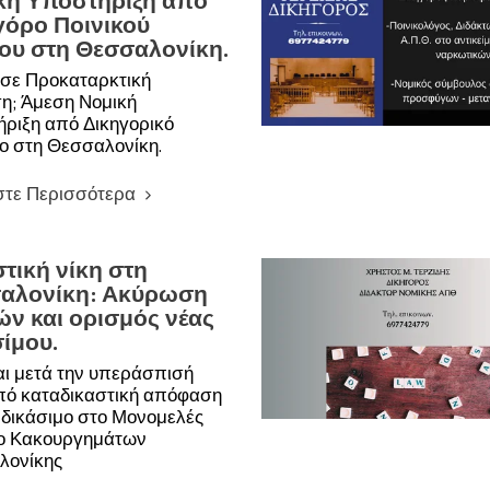
κή Υποστήριξη από
γόρο Ποινικού
ίου στη Θεσσαλονίκη.
σε Προκαταρκτική
η; Άμεση Νομική
ριξη από Δικηγορικό
ο στη Θεσσαλονίκη.
στε Περισσότερα
τική νίκη στη
αλονίκη: Ακύρωση
ών και ορισμός νέας
ίμου.
αι μετά την υπεράσπισή
πό καταδικαστική απόφαση
 δικάσιμο στο Μονομελές
ο Κακουργημάτων
λονίκης