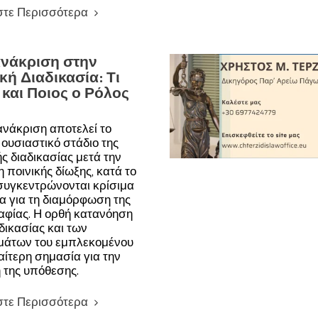
στε Περισσότερα
νάκριση στην
κή Διαδικασία: Τι
 και Ποιος ο Ρόλος
νάκριση αποτελεί το
ουσιαστικό στάδιο της
ής διαδικασίας μετά την
 ποινικής δίωξης, κατά το
συγκεντρώνονται κρίσιμα
ία για τη διαμόρφωση της
αφίας. Η ορθή κατανόηση
αδικασίας και των
μάτων του εμπλεκομένου
ιαίτερη σημασία για την
η της υπόθεσης.
στε Περισσότερα