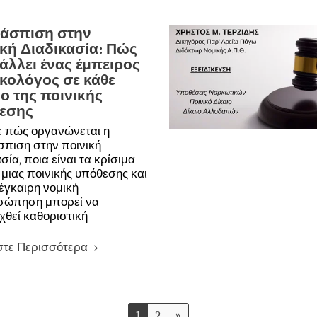
άσπιση στην
ική Διαδικασία: Πώς
άλλει ένας έμπειρος
ικολόγος σε κάθε
ο της ποινικής
εσης
 πώς οργανώνεται η
πιση στην ποινική
σία, ποια είναι τα κρίσιμα
 μιας ποινικής υπόθεσης και
 έγκαιρη νομική
σώπηση μπορεί να
χθεί καθοριστική
στε Περισσότερα
1
2
»