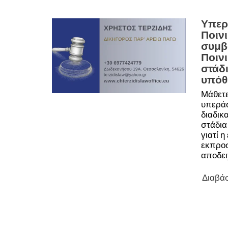
Υπερ
Ποιν
συμβ
Ποιν
στάδι
υπόθ
Μάθετε
υπεράσ
διαδικα
στάδια
γιατί η
εκπρο
αποδει
Διαβά