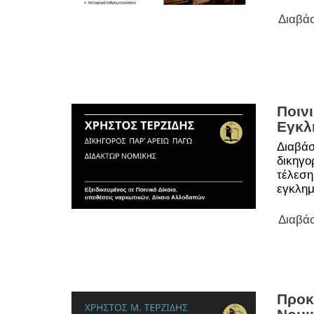
Διαβά
Ποινι
Εγκλ
Διαβάσ
δικηγο
τέλεση
εγκλημ
Διαβά
Προκ